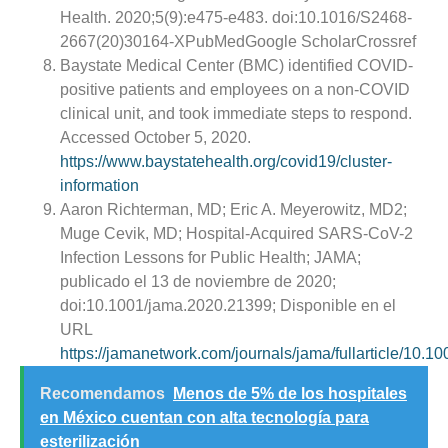
Health. 2020;5(9):e475-e483. doi:10.1016/S2468-
2667(20)30164-XPubMedGoogle ScholarCrossref
Baystate Medical Center (BMC) identified COVID-
positive patients and employees on a non-COVID
clinical unit, and took immediate steps to respond.
Accessed October 5, 2020.
https://www.baystatehealth.org/covid19/cluster-
information
Aaron Richterman, MD; Eric A. Meyerowitz, MD2;
Muge Cevik, MD; Hospital-Acquired SARS-CoV-2
Infection Lessons for Public Health; JAMA;
publicado el 13 de noviembre de 2020;
doi:10.1001/jama.2020.21399; Disponible en el
URL
https://jamanetwork.com/journals/jama/fullarticle/10.
Recomendamos
Menos de 5% de los hospitales
en México cuentan con alta tecnología para
esterilización