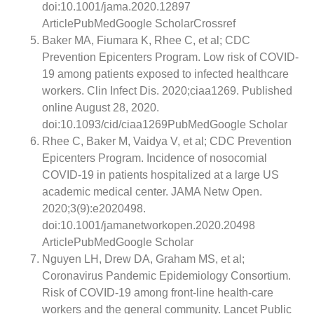
doi:10.1001/jama.2020.12897
ArticlePubMedGoogle ScholarCrossref
Baker MA, Fiumara K, Rhee C, et al; CDC
Prevention Epicenters Program. Low risk of COVID-
19 among patients exposed to infected healthcare
workers. Clin Infect Dis. 2020;ciaa1269. Published
online August 28, 2020.
doi:10.1093/cid/ciaa1269PubMedGoogle Scholar
Rhee C, Baker M, Vaidya V, et al; CDC Prevention
Epicenters Program. Incidence of nosocomial
COVID-19 in patients hospitalized at a large US
academic medical center. JAMA Netw Open.
2020;3(9):e2020498.
doi:10.1001/jamanetworkopen.2020.20498
ArticlePubMedGoogle Scholar
Nguyen LH, Drew DA, Graham MS, et al;
Coronavirus Pandemic Epidemiology Consortium.
Risk of COVID-19 among front-line health-care
workers and the general community. Lancet Public