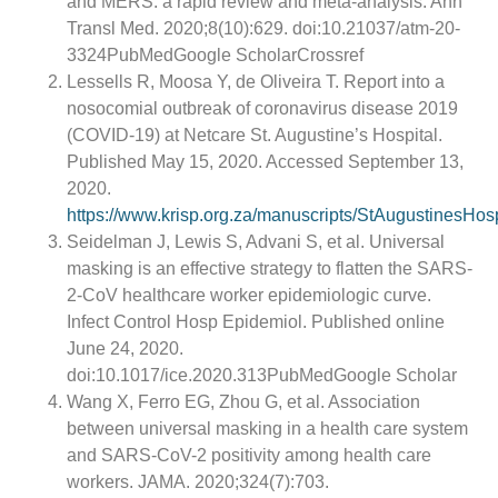
and MERS: a rapid review and meta-analysis. Ann
Transl Med. 2020;8(10):629. doi:10.21037/atm-20-
3324PubMedGoogle ScholarCrossref
Lessells R, Moosa Y, de Oliveira T. Report into a
nosocomial outbreak of coronavirus disease 2019
(COVID-19) at Netcare St. Augustine’s Hospital.
Published May 15, 2020. Accessed September 13,
2020.
https://www.krisp.org.za/manuscripts/StAugustinesH
Seidelman J, Lewis S, Advani S, et al. Universal
masking is an effective strategy to flatten the SARS-
2-CoV healthcare worker epidemiologic curve.
Infect Control Hosp Epidemiol. Published online
June 24, 2020.
doi:10.1017/ice.2020.313PubMedGoogle Scholar
Wang X, Ferro EG, Zhou G, et al. Association
between universal masking in a health care system
and SARS-CoV-2 positivity among health care
workers. JAMA. 2020;324(7):703.