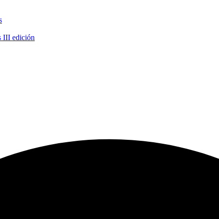
s
 III edición