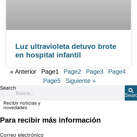
Luz ultravioleta detuvo brote
en hospital infantil
« Anterior
Page
1
Page
2
Page
3
Page
4
Page
5
Siguiente »
Search
Sear
Recibir noticias y
novedades
Para recibir más información
Correo electrónico