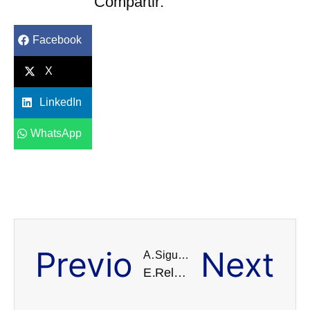
Compartir:
Facebook
X
LinkedIn
WhatsApp
Previo
Next
Anterior
Siguiente
Estudio demuestra que salud mental del personal de la UCI debe ser prioridad inmediata durante la pandemia de COVID-19
Relajación de medidas preventivas, no el clima, factor más importante que impulsó los brotes de COVID-19 en invierno