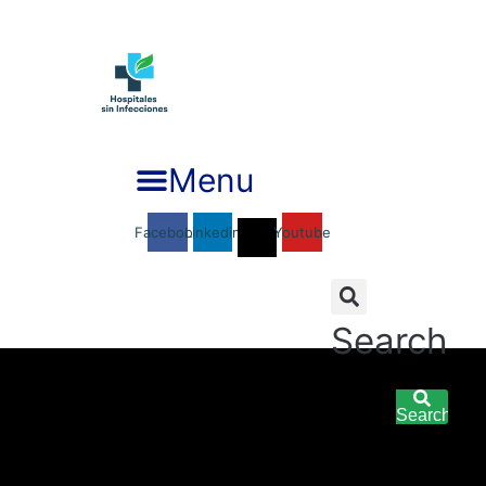
Ir
al
contenido
Menu
Facebook
Linkedin
Youtube
Search
Search
Search