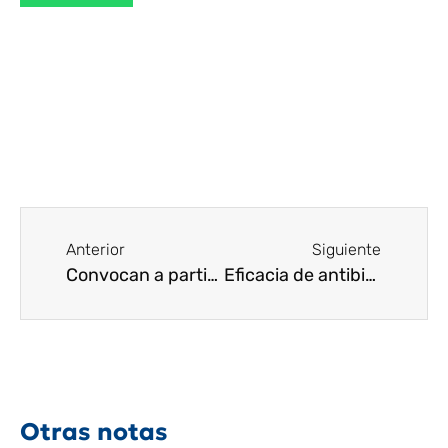
Anterior
Siguiente
Convocan a participar en proyecto para impulsar conocimiento y desarrollo de nuevos antibióticos en México
Eficacia de antibióticos ¿se reduce significativamente cuando se presenta una infección polimicrobiana?
Otras notas