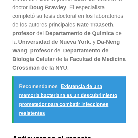
doctor
Doug Brawley
. El especialista
completó su tesis doctoral en los laboratorios
de los autores principales
Nate Traaseth
,
profesor
del
Departamento de Química
de
la
Universidad de Nueva York
, y
Da-Neng
Wang
,
profesor
del
Departamento de
Biología Celular
de la
Facultad de Medicina
Grossman de la NYU
.
Recomendamos
Existencia de una
memoria bacteriana es un descubrimiento
prometedor para combatir infecciones
resistentes