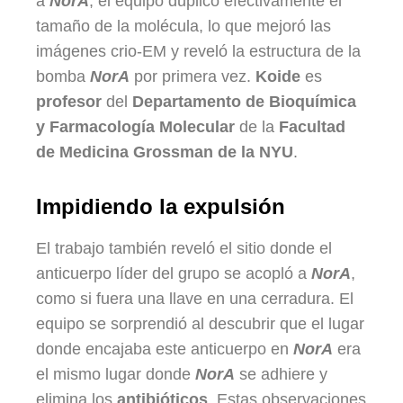
a
NorA
, el equipo duplicó efectivamente el
tamaño de la molécula, lo que mejoró las
imágenes crio-EM y reveló la estructura de la
bomba
NorA
por primera vez.
Koide
es
profesor
del
Departamento de Bioquímica
y Farmacología Molecular
de la
Facultad
de Medicina Grossman de la NYU
.
Impidiendo la expulsión
El trabajo también reveló el sitio donde el
anticuerpo líder del grupo se acopló a
NorA
,
como si fuera una llave en una cerradura. El
equipo se sorprendió al descubrir que el lugar
donde encajaba este anticuerpo en
NorA
era
el mismo lugar donde
NorA
se adhiere y
elimina los
antibióticos
. Estas observaciones