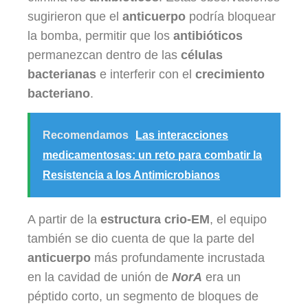
sugirieron que el
anticuerpo
podría bloquear
la bomba, permitir que los
antibióticos
permanezcan dentro de las
células
bacterianas
e interferir con el
crecimiento
bacteriano
.
Recomendamos
Las interacciones
medicamentosas: un reto para combatir la
Resistencia a los Antimicrobianos
A partir de la
estructura crio-EM
, el equipo
también se dio cuenta de que la parte del
anticuerpo
más profundamente incrustada
en la cavidad de unión de
NorA
era un
péptido corto, un segmento de bloques de