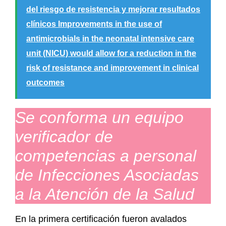
del riesgo de resistencia y mejorar resultados
clínicos Improvements in the use of
antimicrobials in the neonatal intensive care
unit (NICU) would allow for a reduction in the
risk of resistance and improvement in clinical
outcomes
Se conforma un equipo
verificador de
competencias a personal
de Infecciones Asociadas
a la Atención de la Salud
En la primera certificación fueron avalados