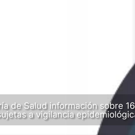
ía de Salud información sobre 16
jetas a vigilancia epidemiológic