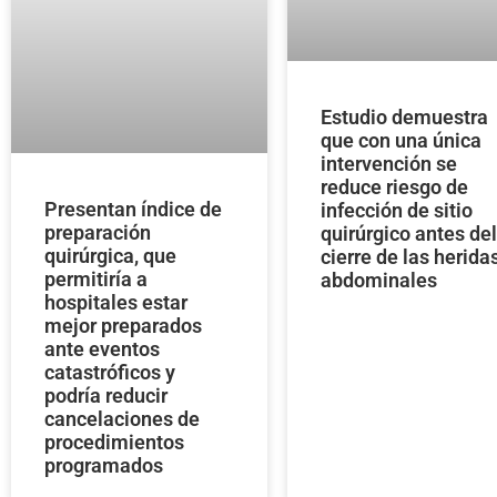
Estudio demuestra
que con una única
intervención se
reduce riesgo de
Presentan índice de
infección de sitio
preparación
quirúrgico antes de
quirúrgica, que
cierre de las herida
permitiría a
abdominales
hospitales estar
mejor preparados
ante eventos
catastróficos y
podría reducir
cancelaciones de
procedimientos
programados