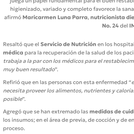
juega un papel fundamental para el buen restab
higienizado, variado y completo favorece la san
afirmó
Maricarmen Luna Parra
,
nutricionista di
No. 24
del
I
Resaltó que el
Servicio de Nutrición
en los hospita
médica
para la recuperación de la salud de los paci
trabaja a la par con los médicos para el restableci
muy buen resultado
”.
Refirió que en las personas con esta enfermedad “
e
necesita proveer los alimentos, nutrientes y calorí
posible
”.
Agregó que se han extremado las
medidas de cuid
los insumos; en el área de previa, de cocción y de 
proceso.