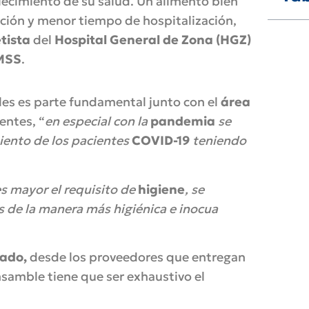
lecimiento de su salud. Un alimento bien
ación y menor tiempo de hospitalización,
etista
del
Hospital General de Zona (HGZ)
MSS
.
les es parte fundamental junto con el
área
entes, “
en especial con la
pandemia
se
miento de los pacientes
COVID-19
teniendo
s mayor el requisito de
higiene
, se
as de la manera más higiénica e inocua
ado,
desde los proveedores que entregan
ensamble tiene que ser exhaustivo el