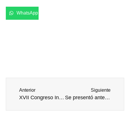
WhatsApp
Anterior
Siguiente
XVII Congreso Internacional de Esterilización y Desinfección Hospitalaria, XII Congreso Panamericano de Esterilización, el I Congreso de Ciencias de la Esterilización de América Latina
Se presentó ante LXV Legislatura de la Cámara de Diputados iniciativa para declarar el 11 de noviembre como el Día Nacional de los Hospitales y las Instituciones de Salud