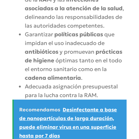
asociadas a la atención de la salud
,
delineando las responsabilidades de
las autoridades competentes.
Garantizar
políticas públicas
que
impidan el uso inadecuado de
antibióticos
y promuevan
prácticas
de higiene
óptimas tanto en el todo
el entorno sanitario como en la
cadena alimentaria
.
Adecuada asignación presupuestal
para la lucha contra la RAM.
Recomendamos
Desinfectante a base
de nanopartículas de larga duración,
puede eliminar virus en una superficie
hasta por 7 días