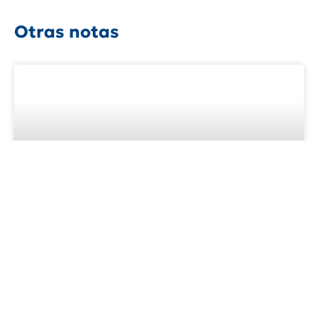
Otras notas
Sitio quirúrgico, el desafío de
las infecciones