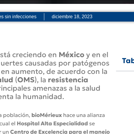
s sin infecciones
diciembre 18, 2023
está creciendo en
México
y en el
Tab
uertes causadas por patógenos
n en aumento, de acuerdo con la
alud
(
OMS
), la
resistencia
rincipales amenazas a la salud
renta la humanidad.
la población,
bioMérieux
hace una alianza
 cual el
Hospital Alta Especialidad
se
r un
Centro de Excelencia para el manejo