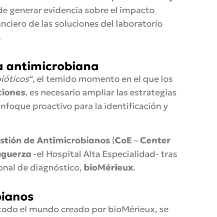
 de generar evidencia sobre el impacto
nciero de las soluciones del laboratorio
.
ia antimicrobiana
bióticos
“, el temido momento en el que los
ciones
, es necesario ampliar las estrategias
foque proactivo para la identificación y
stión de Antimicrobianos
(
CoE
–
Center
uguerza
-el Hospital Alta Especialidad- tras
onal de diagnóstico,
bioMérieux
.
bianos
todo el mundo creado por bioMérieux, se