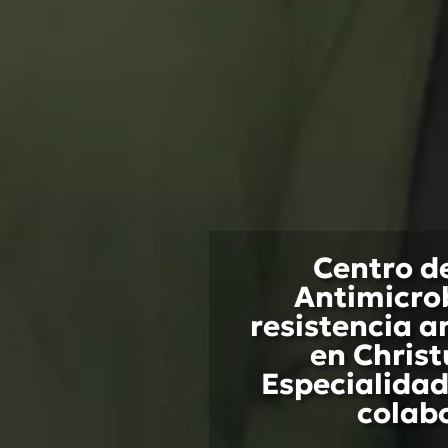
Centro d
Antimicrob
resistencia a
en Christ
Especialidad
colab