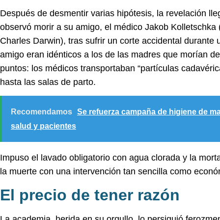
Después de desmentir varias hipótesis, la revelación ll
observó morir a su amigo, el médico Jakob Kolletschka (
Charles Darwin), tras sufrir un corte accidental durante
amigo eran idénticos a los de las madres que morían de 
puntos:
los médicos transportaban “partículas cadavéri
hasta las salas de parto.
Recomendamos
Se refuerza campaña de higiene de ma
salud y pacientes
Impuso el lavado obligatorio con agua clorada y la mor
la muerte con una intervención tan sencilla como econó
El precio de tener razón
La academia, herida en su orgullo, lo persiguió ferozme