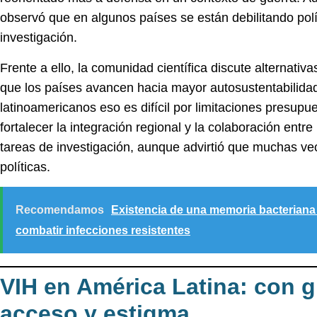
observó que en algunos países se están debilitando polít
investigación.
Frente a ello, la comunidad científica discute alternati
que los países avancen hacia mayor
autosustentabilida
latinoamericanos eso es difícil por limitaciones presupu
fortalecer la
integración regional
y la colaboración entre
tareas de investigación, aunque advirtió que muchas v
políticas.
Recomendamos
Existencia de una memoria bacteriana
combatir infecciones resistentes
VIH en América Latina: con 
acceso y estigma