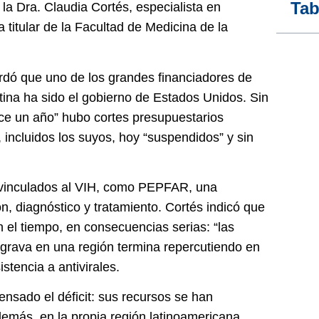
Tab
 la
Dra. Claudia Cortés
, especialista en
titular de la Facultad de Medicina de la
ordó que uno de los grandes financiadores de
tina ha sido el
gobierno de Estados Unidos
. Sin
ace un año” hubo
cortes presupuestarios
incluidos los suyos, hoy “suspendidos” y sin
vinculados al
VIH
, como
PEPFAR
, una
n, diagnóstico y tratamiento. Cortés indicó que
n el tiempo, en consecuencias serias:
“las
agrava en una región termina repercutiendo en
tencia a antivirales.
nsado el déficit: sus recursos se han
emás, en la propia región latinoamericana