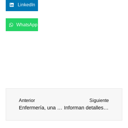
LinkedIn
WhatsApp
Anterior
Siguiente
Enfermería, una de las profesiones más respetadas y valoradas
Informan detalles del mecanismo de resistencia a los antibióticos, una sola molécula de agua puede ser la causa