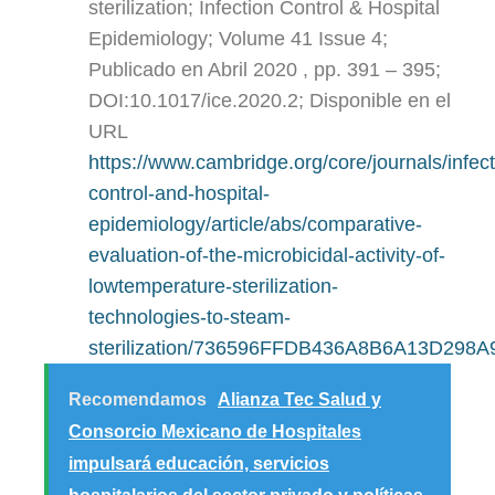
sterilization; Infection Control & Hospital
Epidemiology; Volume 41 Issue 4;
Publicado en Abril 2020 , pp. 391 – 395;
DOI:10.1017/ice.2020.2; Disponible en el
URL
https://www.cambridge.org/core/journals/infect
control-and-hospital-
epidemiology/article/abs/comparative-
evaluation-of-the-microbicidal-activity-of-
lowtemperature-sterilization-
technologies-to-steam-
sterilization/736596FFDB436A8B6A13D298
Recomendamos
Alianza Tec Salud y
Consorcio Mexicano de Hospitales
impulsará educación, servicios