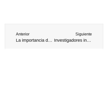
Anterior
Siguiente
La importancia de una limpieza eficiente para la esterilización de los instrumentos médicos
Investigadores informan que han descifran el código de la comunicación celular
Otras notas