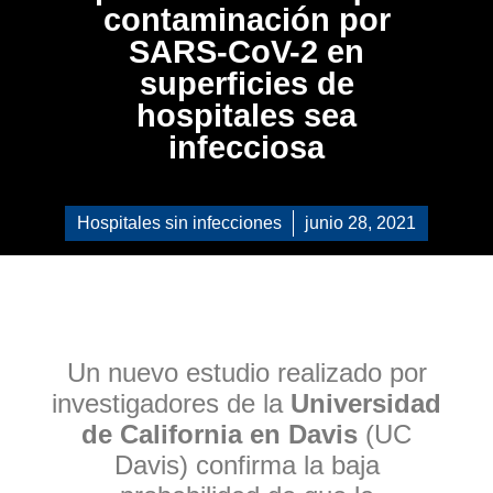
contaminación por
SARS-CoV-2 en
superficies de
hospitales sea
infecciosa
Hospitales sin infecciones
junio 28, 2021
Un nuevo estudio realizado por
investigadores de la
Universidad
de California en Davis
(UC
Davis) confirma la baja