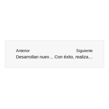
Anterior
Siguiente
Desarrollan nueva prueba rápida para diagnosticar infecciones bacterianas en minutos
Con éxito, realizan en México, primer trasplante de hígado de donante cadavérico, en una persona de 13 años con cáncer
Otras notas