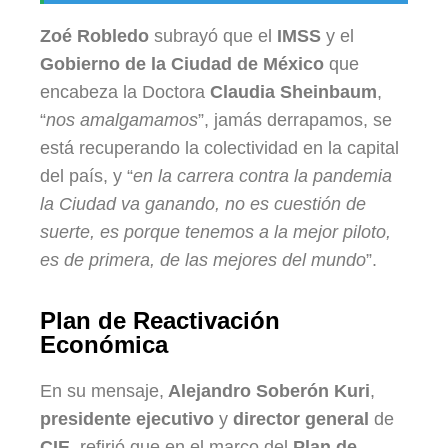
Zoé Robledo
subrayó que el
IMSS
y el
Gobierno de la Ciudad de México
que
encabeza la Doctora
Claudia Sheinbaum
,
“
nos amalgamamos
”, jamás derrapamos, se
está recuperando la colectividad en la capital
del país, y “
en la carrera contra la pandemia
la Ciudad va ganando, no es cuestión de
suerte, es porque tenemos a la mejor piloto,
es de primera, de las mejores del mundo
”.
Plan de Reactivación
Económica
En su mensaje,
Alejandro Soberón Kuri
,
p
residente ejecutivo
y
d
irector general
de
CIE
, refirió que en el marco del
Plan de