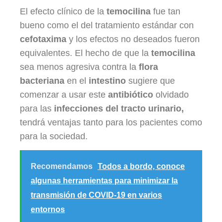
El efecto clínico de la
temocilina
fue tan
bueno como el del tratamiento estándar con
cefotaxima
y los efectos no deseados fueron
equivalentes. El hecho de que la
temocilina
sea menos agresiva contra la
flora
bacteriana
en el
intestino
sugiere que
comenzar a usar este
antibiótico
olvidado
para las
infecciones del tracto urinario,
tendrá ventajas tanto para los pacientes como
para la sociedad.
Recomendamos
Todos a bordo, conoce
algunas herramientas para minimizar la
transmisión de COVID-19 en varios
entornos