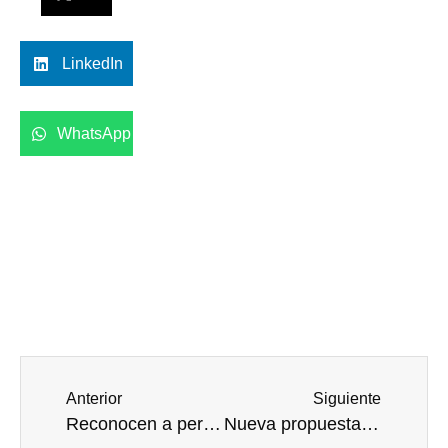
LinkedIn
WhatsApp
Anterior
Siguiente
Reconocen a personal de salud del IMSS que salvó vidas de pacientes con COVID-19
Nueva propuesta para administración oral de fármacos que permita evitar dolor e incomodidad de la vía intramuscular