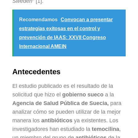
Sweden
” [1].
Recomendamos
Convocan a presentar
estrategias exitosas en el control y
prevención de IAAS: XXVII Congreso
Internacional AMEIN
Antecedentes
El estudio publicado es el resultado de la
solicitud que hizo el
gobierno sueco
a la
Agencia de Salud Pública de Suecia,
para
analizar cómo se pueden utilizar de la mejor
manera los
antibióticos
ya existentes. Los
investigadores han estudiado la
temocilina
,
un miembro del grupo de
antibióticos
de la