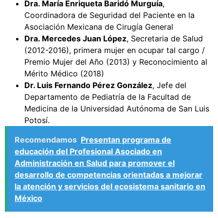
Dra. María Enriqueta Baridó Murguía
,
Coordinadora de Seguridad del Paciente en la
Asociación Mexicana de Cirugía General
Dra. Mercedes Juan López
, Secretaria de Salud
(2012-2016), primera mujer en ocupar tal cargo /
Premio Mujer del Año (2013) y Reconocimiento al
Mérito Médico (2018)
Dr. Luis Fernando Pérez González
, Jefe del
Departamento de Pediatría de la Facultad de
Medicina de la Universidad Autónoma de San Luis
Potosí.
Recomendamos
Presentan programa de
educación del Profesional Asociado en
Administración en Salud para promover el
desarrollo de competencias orientadas a mejorar
la atención y servicios del ecosistema sanitario en
México