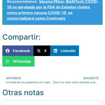
Recomendamos
Vacuna Pfizer-BioNTech COVID-
19 es aprobada por la FDA de Estados Unidos
como primera vacuna COVID-19, se
comercializará como Comirnaty
Compartir:
Facebook
X
LinkedIn
WhatsApp
ANTERIOR
SIGUIENTE
La mitad de los pacientes con sepsis desencadenan lesión renal aguda
“Que nos vean como ejemplo a seguir”: especialistas de calidad en salud
Otras notas