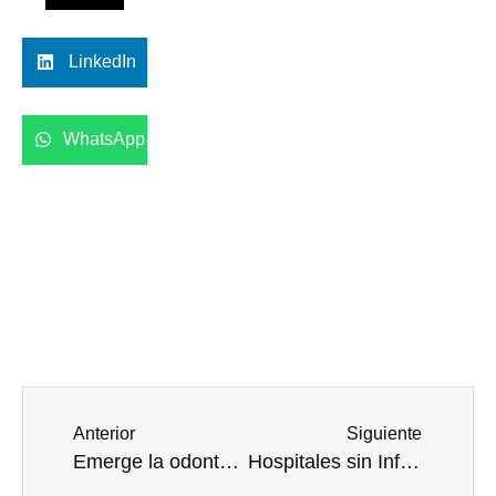
LinkedIn
WhatsApp
Anterior
Siguiente
Emerge la odontología como línea de defensa en la prescripción de antibióticos
Hospitales sin Infecciones fortalece su Consejo Técnico y define ruta estratégica para 2026