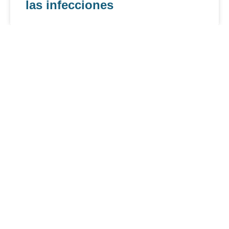
las infecciones
Hospital Infantil de México
impulsa encuentro para
fortalecer prevención de
infecciones hospitalarias