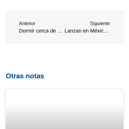
Anterior
Siguiente
Dormir cerca de una ventana ¿mejora la calidad del sueño en pacientes hospitalizados?
Lanzan en México certificación hospitalaria para AL
Otras notas