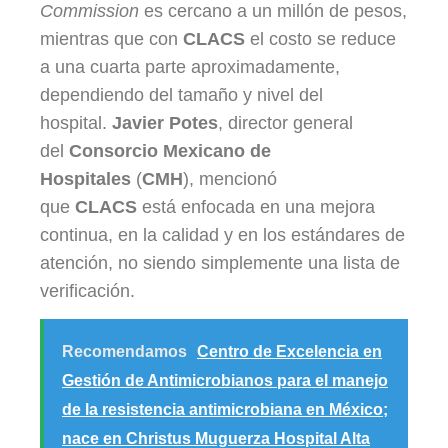
Commission
es cercano a un millón de pesos,
mientras que con
CLACS
el costo se reduce
a una cuarta parte aproximadamente,
dependiendo del tamaño y nivel del
hospital.
Javier Potes
, director general
del
Consorcio Mexicano de
Hospitales
(
CMH
), mencionó
que
CLACS
está enfocada en una mejora
continua, en la calidad y en los estándares de
atención, no siendo simplemente una lista de
verificación.
Recomendamos
Centro de Excelencia en
Gestión de Antimicrobianos para el manejo
de la resistencia antimicrobiana en México;
nace en Christus Muguerza Hospital Alta