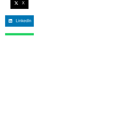
X
LinkedIn
WhatsApp
Anterior
Siguiente
¿Por qué muchos regresan más enfermos que descansados de Semana Santa?
Solo quería ser mamá: Sepsis materna, el enemigo silencioso