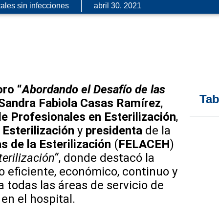
ales sin infecciones
abril 30, 2021
oro “
Abordando el Desafío de las
Tab
Sandra Fabiola Casas Ramírez
,
 Profesionales en Esterilización
,
Esterilización
y
presidenta
de la
 de la Esterilización
(
FELACEH
)
erilización
“, donde destacó la
 eficiente, económico, continuo y
 a todas las áreas de servicio de
en el hospital.