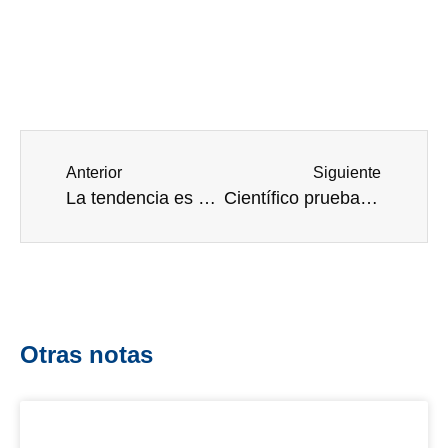
Anterior
Siguiente
La tendencia es hacia los insumos de un solo uso
Científico prueba máscaras de hospital procesadas hasta 10 veces para su reutilización, algunos procesos de descontaminación dañan los cubrebocas N95
Otras notas