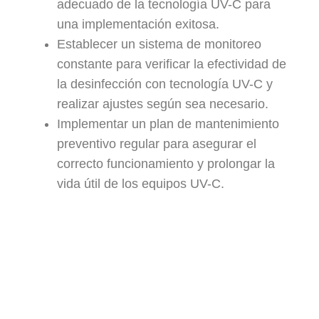
adecuado de la tecnología UV-C para
una implementación exitosa.
Establecer un sistema de monitoreo
constante para verificar la efectividad de
la desinfección con tecnología UV-C y
realizar ajustes según sea necesario.
Implementar un plan de mantenimiento
preventivo regular para asegurar el
correcto funcionamiento y prolongar la
vida útil de los equipos UV-C.
Evaluar el Costo-Beneficio: Realizar un
análisis detallado del costo-beneficio de
la tecnología UV-C en términos de
reducción de infecciones, estancias
hospitalarias y seguridad del paciente.
En conclusión