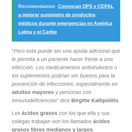
Recomendamos
Convocan OPS y CEPAL
a mejorar suministro de productos
médicos durante emergencias en América
Latina y el Caribe
“
Pero esta puede ser una ayuda adicional que
le permita a un paciente hacer frente a una
infección. Los medicamentos antivirulentos o
los suplementos podrían ser buenos para la
prevención de infecciones, especialmente en
adultos mayores
y personas con
inmunodeficiencias
” dice
Birgitte Kallipolitis
.
Los
ácidos grasos
con los que ella y sus
colegas trabajan son los llamados
ácidos
grasos libres medianos y largos
.