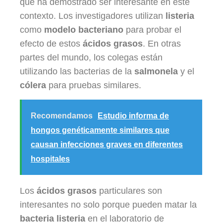
que ha demostrado ser interesante en este
contexto. Los investigadores utilizan
listeria
como
modelo bacteriano
para probar el
efecto de estos
ácidos grasos
. En otras
partes del mundo, los colegas están
utilizando las bacterias de la
salmonela
y el
cólera
para pruebas similares.
Recomendamos
Estudio informa de
hongos genéticamente similares que
causan infecciones graves en diferentes
hospitales
Los
ácidos grasos
particulares son
interesantes no solo porque pueden matar la
bacteria listeria
en el laboratorio de