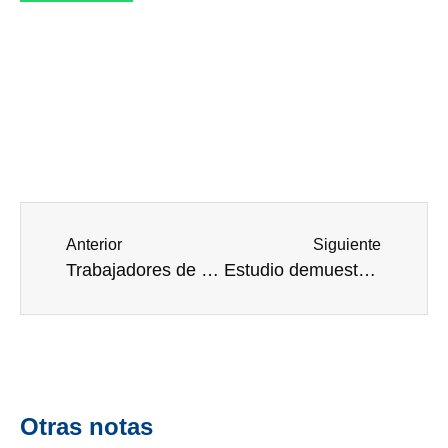
Anterior
Siguiente
Trabajadores de medicina de urgencias con síndrome de agotamiento alcanza un nuevo máximo, se necesitan acciones urgentes para atenderlos
Estudio demuestra que una IA detecta síntomas de sepsis horas antes que métodos tradicionales; acelerar detección evita cientos de muertes
Otras notas