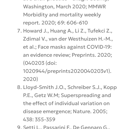
Washington, March 2020; MMWR
Morbidity and mortality weekly
report. 2020; 69: 606-610
Howard J., Huang A., Li Z., Tufekci Z.,
Zdimal V., van der Westhuizen H.-M.,
et al.; Face masks against COVID-19:
an evidence review; Preprints. 2020;
(040203 (doi:
1020944/preprints2020040203v1).
2020)
Lloyd-Smith J.O., Schreiber S.J., Kopp
P.E., Getz W.M; Superspreading and
the effect of individual variation on
disease emergence; Nature. 2005;
438: 355-359
Setti L., Passarini F., De Gennaro G.,