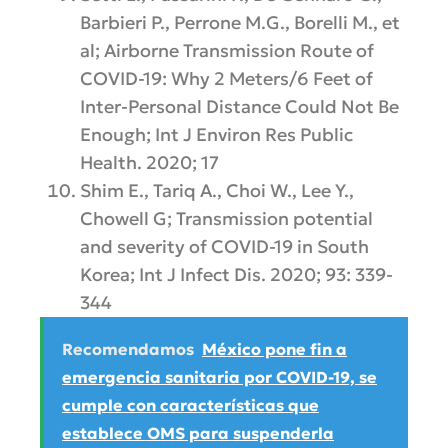
Barbieri P., Perrone M.G., Borelli M., et
al; Airborne Transmission Route of
COVID-19: Why 2 Meters/6 Feet of
Inter-Personal Distance Could Not Be
Enough; Int J Environ Res Public
Health. 2020; 17
Shim E., Tariq A., Choi W., Lee Y.,
Chowell G; Transmission potential
and severity of COVID-19 in South
Korea; Int J Infect Dis. 2020; 93: 339-
344
Recomendamos
México pone fin a
emergencia sanitaria por COVID-19, se
cumple con características que
establece OMS para suspenderla