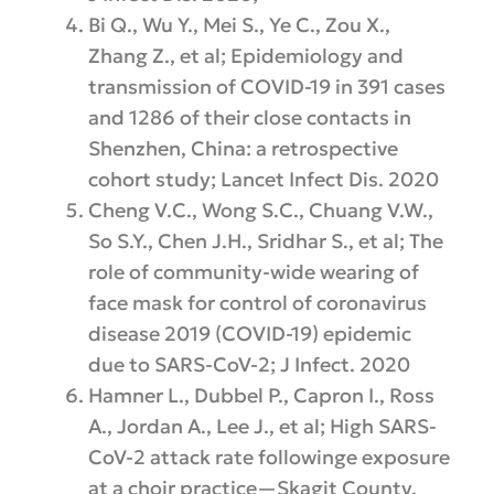
Bi Q., Wu Y., Mei S., Ye C., Zou X.,
Zhang Z., et al; Epidemiology and
transmission of COVID-19 in 391 cases
and 1286 of their close contacts in
Shenzhen, China: a retrospective
cohort study; Lancet Infect Dis. 2020
Cheng V.C., Wong S.C., Chuang V.W.,
So S.Y., Chen J.H., Sridhar S., et al; The
role of community-wide wearing of
face mask for control of coronavirus
disease 2019 (COVID-19) epidemic
due to SARS-CoV-2; J Infect. 2020
Hamner L., Dubbel P., Capron I., Ross
A., Jordan A., Lee J., et al; High SARS-
CoV-2 attack rate followinge exposure
at a choir practice—Skagit County,